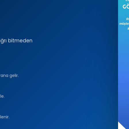
ağrı bitmeden
ana gelir.
le.
enir.