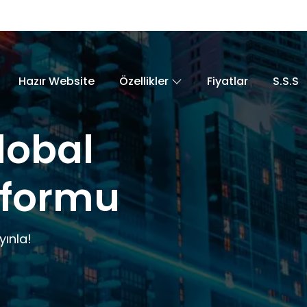
Hazır Website
Özellikler
Fiyatlar
S.S.S
lobal
tformu
yınla!