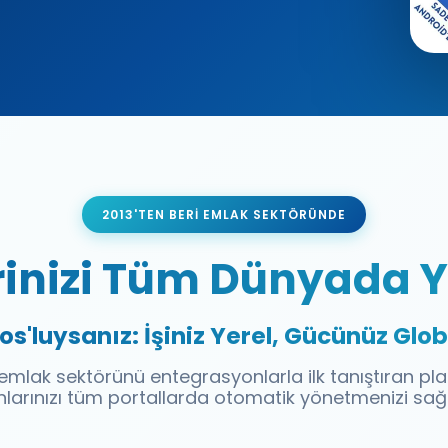
2013'TEN BERI EMLAK SEKTÖRÜNDE
rinizi Tüm Dünyada 
os'luysanız: İşiniz Yerel, Gücünüz Glob
mlak sektörünü entegrasyonlarla ilk tanıştıran pl
anlarınızı tüm portallarda otomatik yönetmenizi sağl