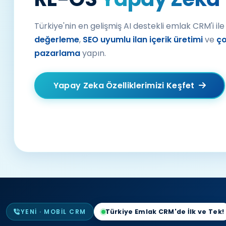
Türkiye'nin en gelişmiş AI destekli emlak CRM'i il
değerleme
,
SEO uyumlu ilan içerik üretimi
ve
ço
pazarlama
yapın.
Yapay Zeka Özelliklerimizi Keşfet
YENI · MOBIL CRM
Türkiye Emlak CRM'de İlk ve Tek!