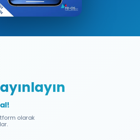
Yayınlayın
al!
atform olarak
ar.