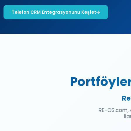
Telefon CRM Entegrasyonunu Keşfet
Portföyle
Re
RE-OS.com, e
il