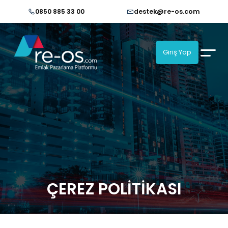
0850 885 33 00
destek@re-os.com
Giriş Yap
ÇEREZ POLİTİKASI