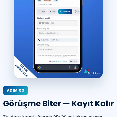
ADIM 03
Görüşme Biter — Kayıt Kalır
Telefonu kapattığınızda RE-OS not ekranını açar.