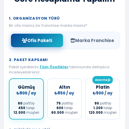
1. ORGANIZASYON TÜRÜ
Bir ofis misiniz, bir franchise marka mısınız?
Ofis Paketi
Marka Franchise
2. PAKET KAPSAMI
Paket içeriklerini
Tüm Özellikler
tablosunda detaylıca
inceleyebilirsiniz.
Avantajlı
Gümüş
Altın
Platin
₺800 / ay
₺850 / ay
₺900 / ay
60
portföy
75
portföy
90
portföy
450
talep
600
talep
1.200
talep
12.000
müşteri
60.000
müşteri
120.000
müşteri