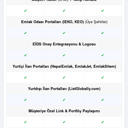
✔
✔
✔
Emlak Odası Portalları (IEKO, KEO)
(Üye Şehirler)
✔
✔
✔
EİDS Onay Entegrasyonu & Logosu
✔
✔
✔
Yurtiçi İlan Portalları (HepsiEmlak, EmlakJet, EmlakSitem)
✔
✔
✔
Yurtdışı İlan Portalları (ListGlobally.com)
✔
✔
✔
Müşteriye Özel Link & Portföy Paylaşımı
✔
✔
✔