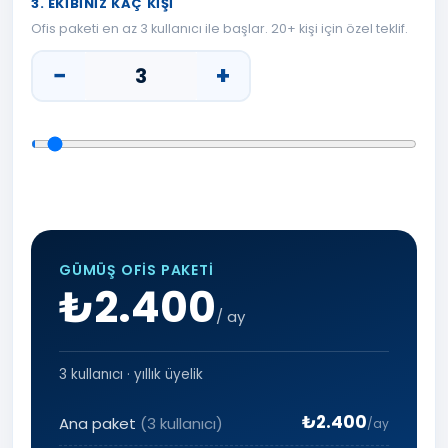
3. EKIBINIZ KAÇ KIŞI
Ofis paketi en az 3 kullanıcı ile başlar. 20+ kişi için özel teklif.
−
+
GÜMÜŞ OFIS PAKETI
₺2.400
/ ay
3
kullanıcı · yıllık üyelik
₺2.400
Ana paket
(3 kullanıcı)
/ay