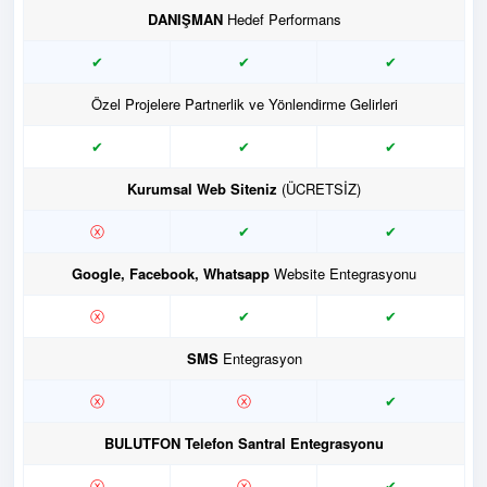
DANIŞMAN
Hedef Performans
✔
✔
✔
Özel Projelere Partnerlik ve Yönlendirme Gelirleri
✔
✔
✔
Kurumsal Web Siteniz
(ÜCRETSİZ)
ⓧ
✔
✔
Google, Facebook, Whatsapp
Website Entegrasyonu
ⓧ
✔
✔
SMS
Entegrasyon
ⓧ
ⓧ
✔
BULUTFON Telefon Santral Entegrasyonu
ⓧ
ⓧ
✔