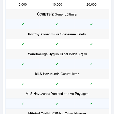
5.000
10.000
20.000
ÜCRETSİZ
Genel Eğitimler
✔
✔
✔
Portföy Yönetimi ve Sözleşme Takibi
✔
✔
✔
Yönetmeliğe Uygun
Dijital Belge Arşivi
✔
✔
✔
MLS
Havuzunda Görüntüleme
✔
✔
✔
MLS Havuzunda Yönlendirme ve Paylaşım
✔
✔
✔
Müşteri Takibi
(CRM)
+ Talep Havuzu