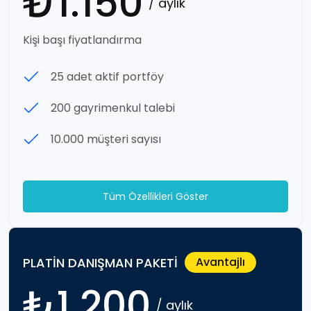
₺1.150
/ aylık
Kişi başı fiyatlandırma
25 adet aktif portföy
200 gayrimenkul talebi
10.000 müşteri sayısı
Tüm Özellikleri Göster
PLATIN DANIŞMAN PAKETI
Avantajlı
₺1.200
/ aylık