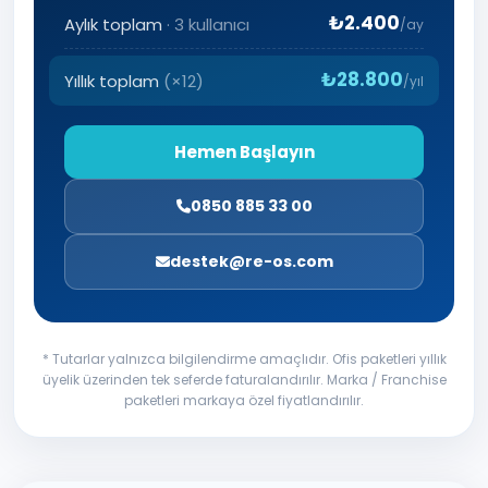
₺2.400
Aylık toplam
·
3
kullanıcı
/ay
₺28.800
Yıllık toplam
(×12)
/yıl
Hemen Başlayın
0850 885 33 00
destek@re-os.com
* Tutarlar yalnızca bilgilendirme amaçlıdır. Ofis paketleri yıllık
üyelik üzerinden tek seferde faturalandırılır. Marka / Franchise
paketleri markaya özel fiyatlandırılır.