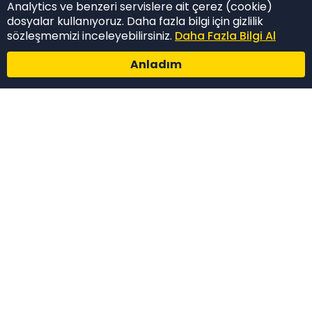
Analytics ve benzeri servislere ait çerez (cookie)
dosyalar kullanıyoruz. Daha fazla bilgi için gizlilik
sözleşmemizi inceleyebilirsiniz.
Daha Fazla Bilgi Al
Anladım
FONKSİYONLAR
Anasayfa
Hakkımızda
Emlak İlanları
Hazır Website
Entegrasyonlar
Özellikler
Paketler & Fiyatlar