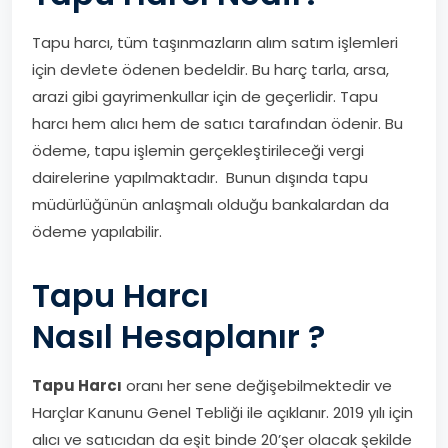
Tapu
h
arcı,
tüm taşınmazların
alım satım işlemleri
için
devlete
ödenen bedeldir.
Bu harç tarla, arsa,
arazi gibi
gayrimenkullar
için de geçerlidir.
Tapu
harcı hem alıcı hem de satıcı tarafından ödenir.
Bu
ödeme, tapu işlemin gerçekleştirileceği
vergi
dairelerine
yapılmaktadır
. Bunun dışında tapu
müdürlüğünün anlaşmalı olduğu bankalardan da
ödeme yapılabilir.
Tapu Harcı
Nasıl
Hesaplanır ?
Tapu Harcı
oranı her sene değişebilmektedir ve
Harçlar Kanunu Genel Tebliği ile açıklanır. 2019 yılı için
alıcı ve satıcıdan da eşit binde 20’şer olacak şekilde