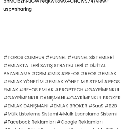
5hMCi6znRuGWYeqKwK8wX4ONQIVS74/view?
usp=sharing
#TOROS CUMHUR #FUNNEL #FUNNEL SİSTEMLERİ
#EMLAKTA İLERİ SATIŞ STRATEJİLERİ # DİJİTAL
PAZARLAMA #CRM #MLS #RE-OS #REOS #EMLAK
#EMLAK YÖNETİM #EMLAK YÖNETİM SİSTEMİ #REOS
EMLAK #RE-OS EMLAK #PROPTECH #GAYRİMENKUL
#GAYRİMENKUL DANIŞMANI #GAYRİMENKUL BROKER
#EMLAK DANIŞMANI #EMLAK BROKER #SaaS #B2B
#Mülk Listeleme Sistemi #Mülk Lisanslama Sistemi
#Facebook Reklamları #Google Reklamları