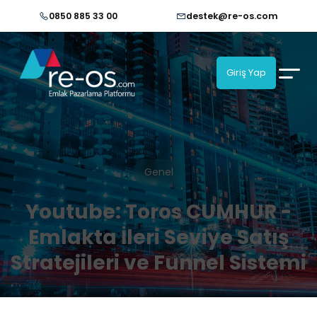
0850 885 33 00
destek@re-os.com
Giriş Yap
Genel
Youtube: Toros CUMHUR -
Emlakta İleri Seviye Satış
Stratejileri ve Funnel Sistemi