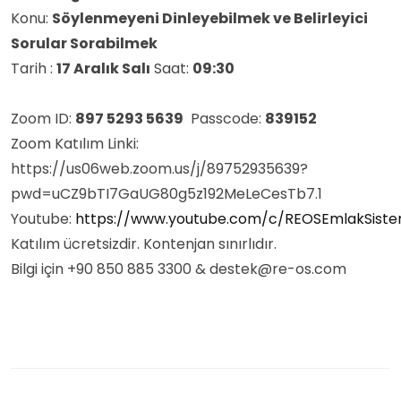
Konu:
Söylenmeyeni Dinleyebilmek ve Belirleyici
Sorular Sorabilmek
Tarih :
17 Aralık Salı
Saat:
09:30
Zoom ID:
897 5293 5639
Passcode:
839152
Zoom Katılım Linki:
https://us06web.zoom.us/j/89752935639?
pwd=uCZ9bTI7GaUG80g5z192MeLeCesTb7.1
Youtube:
https://www.youtube.com/c/REOSEmlakSist
Katılım ücretsizdir. Kontenjan sınırlıdır.
Bilgi için +90 850 885 3300 & destek@re-os.com