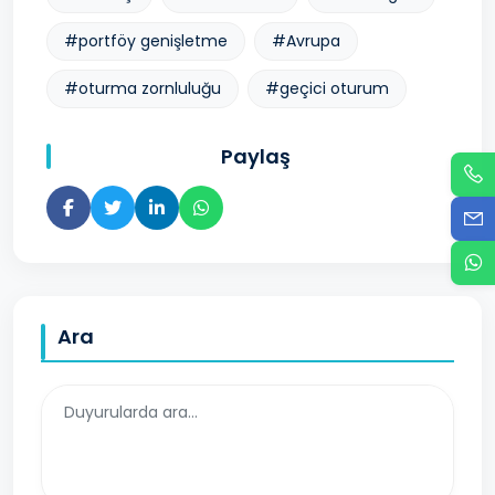
#portföy genişletme
#Avrupa
#oturma zornluluğu
#geçici oturum
Paylaş
Ara