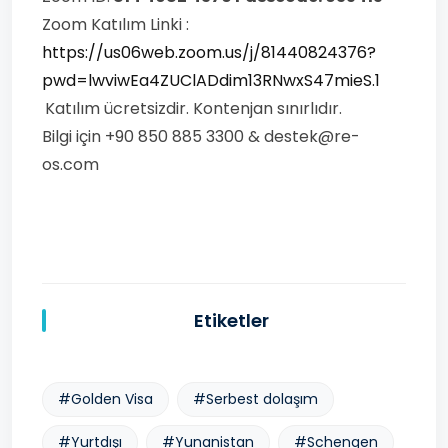
Zoom Katılım Linki :
https://us06web.zoom.us/j/81440824376?
pwd=lwviwEa4ZUClADdim13RNwxS47mieS.1
Katılım ücretsizdir. Kontenjan sınırlıdır.
Bilgi için +90 850 885 3300 & destek@re-
os.com
Etiketler
#Golden Visa
#Serbest dolaşım
#Yurtdışı
#Yunanistan
#Schengen